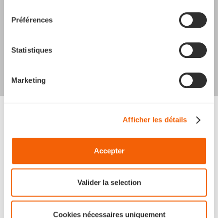
consentement
de garantir l'amélioration.
Préférences
Frédéric ROBERT
Statistiques
Data Advisory Director
Marketing
Nos facteurs clés de
Afficher les détails
succès pour une
Accepter
initiative de conseil
.
Valider la selection
Une approche personnalisée
Cookies nécessaires uniquement