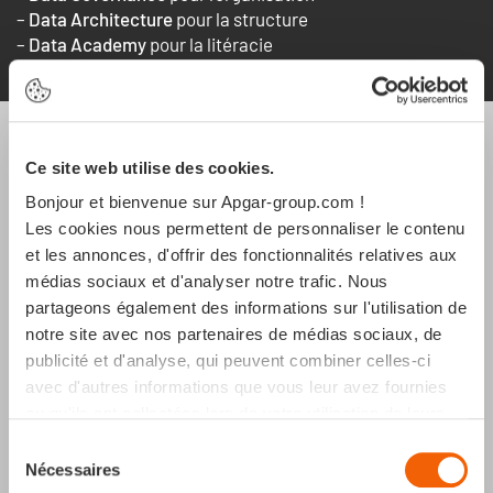
–
Data Architecture
pour la structure
–
Data Academy
pour la litéracie
Ce site web utilise des cookies.
Bonjour et bienvenue sur Apgar-group.com !
Les cookies nous permettent de personnaliser le contenu
et les annonces, d'offrir des fonctionnalités relatives aux
médias sociaux et d'analyser notre trafic. Nous
partageons également des informations sur l'utilisation de
notre site avec nos partenaires de médias sociaux, de
publicité et d'analyse, qui peuvent combiner celles-ci
Une stratégie de données
avec d'autres informations que vous leur avez fournies
n'évitera pas toujours l'échec
ou qu'ils ont collectées lors de votre utilisation de leurs
services.
d'un projet, mais elle mettra en
Sélection
Nécessaires
du
place la bonne gouvernance afin