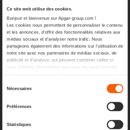
Ce site web utilise des cookies.
En direct de
Bonjour et bienvenue sur Apgar-group.com !
Les cookies nous permettent de personnaliser le contenu
Future of IT !
.
et les annonces, d'offrir des fonctionnalités relatives aux
médias sociaux et d'analyser notre trafic. Nous
partageons également des informations sur l'utilisation de
notre site avec nos partenaires de médias sociaux, de
publicité et d'analyse, qui peuvent combiner celles-ci
avec d'autres informations que vous leur avez fournies
ou qu'ils ont collectées lors de votre utilisation de leurs
services.
Sélection
Nécessaires
du
consentement
Préférences
Statistiques