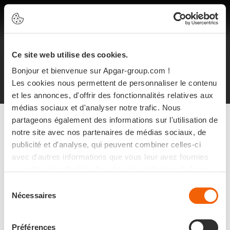
FR
Ce site web utilise des cookies.
Informations légales
Protection des données personnelles
Bonjour et bienvenue sur Apgar-group.com !
Plan du site
©2024 Apgar
Les cookies nous permettent de personnaliser le contenu
et les annonces, d'offrir des fonctionnalités relatives aux
médias sociaux et d'analyser notre trafic. Nous
partageons également des informations sur l'utilisation de
notre site avec nos partenaires de médias sociaux, de
publicité et d'analyse, qui peuvent combiner celles-ci
avec d'autres informations que vous leur avez fournies
ou qu'ils ont collectées lors de votre utilisation de leurs
services.
Sélection
Nécessaires
du
consentement
Préférences