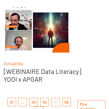
Actualités
[WEBINAIRE Data Literacy]
YOOI x APGAR
01
…
03
04
05
06
Plus
d’articles