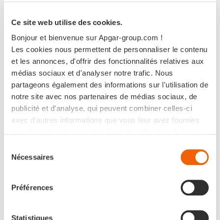
Ce site web utilise des cookies.
Bonjour et bienvenue sur Apgar-group.com !
Les cookies nous permettent de personnaliser le contenu
et les annonces, d'offrir des fonctionnalités relatives aux
médias sociaux et d'analyser notre trafic. Nous
partageons également des informations sur l'utilisation de
notre site avec nos partenaires de médias sociaux, de
publicité et d'analyse, qui peuvent combiner celles-ci
Événements
avec d'autres informations que vous leur avez fournies
[APGAR x LOGOPLASTE
ou qu'ils ont collectées lors de votre utilisation de leurs
WORKSHOP]
services.
Sélection
Nécessaires
du
consentement
Préférences
Statistiques