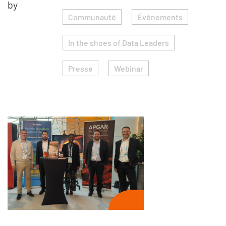
by
Communauté
Événements
In the shoes of Data Leaders
Presse
Webinar