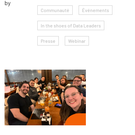
by
Communauté
Événements
In the shoes of Data Leaders
Presse
Webinar