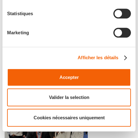
Statistiques
Marketing
Événements
[APGAR au Sommet de
Afficher les détails
Sydney sur les questions et
réponses du Gartner en
Accepter
2024]
Valider la selection
Cookies nécessaires uniquement