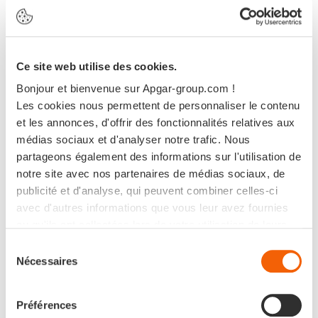
Ce site web utilise des cookies.
Bonjour et bienvenue sur Apgar-group.com !
Les cookies nous permettent de personnaliser le contenu
et les annonces, d'offrir des fonctionnalités relatives aux
médias sociaux et d'analyser notre trafic. Nous
partageons également des informations sur l'utilisation de
Événements
notre site avec nos partenaires de médias sociaux, de
En direct du Gartner Data &
publicité et d'analyse, qui peuvent combiner celles-ci
Analytics Summit à Sydney !
avec d'autres informations que vous leur avez fournies
ou qu'ils ont collectées lors de votre utilisation de leurs
services.
Sélection
Nécessaires
du
consentement
Préférences