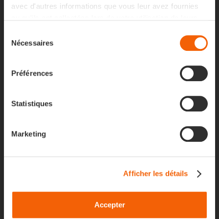
avec d'autres informations que vous leur avez fournies
ou qu'ils ont collectées lors de votre utilisation de leurs
services.
Sélection
Nécessaires
du
consentement
Préférences
Statistiques
Marketing
En direct de GITEX à Dubaï !
Afficher les détails
En direct de GITEX à Dubaï !
Accepter
Hashtag #H9-15