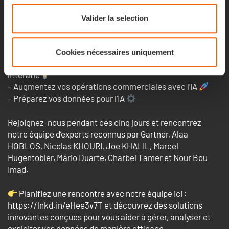
C’est le jour 1 du sommet GITEX à #Dubaï! Nous
Valider la selection
présenterons notre expertise en gestion des données et
en intelligence artificielle et vous donnerons une
approche globale pour :
Cookies nécessaires uniquement
– Mettre en place votre gouvernance des données et votre
littératie
– Augmentez vos opérations commerciales avec l’IA
– Préparez vos données pour l’IA
Rejoignez-nous pendant ces cinq jours et rencontrez
notre équipe d’experts reconnus par Gartner, Alaa
HOBLOS, Nicolas KHOURI, Joe KHALIL, Marcel
Hugentobler, Mário Duarte, Charbel Tamer et Nour Bou
Imad.
Planifiez une rencontre avec notre équipe ici :
https://lnkd.in/eHee3v7T et découvrez des solutions
innovantes conçues pour vous aider à gérer, analyser et
exploiter vos données de manière efficace.