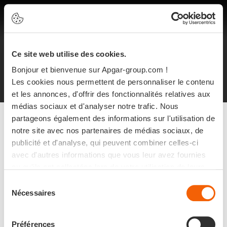
FR
Ce site web utilise des cookies.
Informations légales
Protection des données personnelles
Bonjour et bienvenue sur Apgar-group.com !
Plan du site
©2024 Apgar
Les cookies nous permettent de personnaliser le contenu
et les annonces, d'offrir des fonctionnalités relatives aux
médias sociaux et d'analyser notre trafic. Nous
partageons également des informations sur l'utilisation de
notre site avec nos partenaires de médias sociaux, de
publicité et d'analyse, qui peuvent combiner celles-ci
avec d'autres informations que vous leur avez fournies
ou qu'ils ont collectées lors de votre utilisation de leurs
services.
Sélection
Nécessaires
du
consentement
Préférences