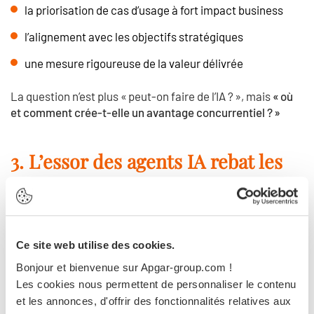
la priorisation de cas d’usage à fort impact business
l’alignement avec les objectifs stratégiques
une mesure rigoureuse de la valeur délivrée
La question n’est plus « peut-on faire de l’IA ? », mais
« où
et comment crée-t-elle un avantage concurrentiel ? »
3. L’essor des agents IA rebat les
cartes de la gouvernance
Les systèmes d’agents ouvrent de nouvelles perspectives
en matière d’automatisation et de prise de décision.
Ce site web utilise des cookies.
Bonjour et bienvenue sur Apgar-group.com !
Mais ils introduisent également des exigences fortes :
Les cookies nous permettent de personnaliser le contenu
et les annonces, d'offrir des fonctionnalités relatives aux
gouvernance des comportements autonomes