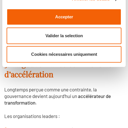
alignés avec les enjeux opérationnels
Accepter
directement exploitables par les équipes
C’est souvent à ce niveau que les projets échouent :
Valider la selection
non pas sur la technologie, mais sur leur
capacité à
s’intégrer dans la réalité métier
.
Cookies nécessaires uniquement
5. La gouvernance comme levier
d’accélération
Longtemps perçue comme une contrainte, la
gouvernance devient aujourd’hui un
accélérateur de
transformation
.
Les organisations leaders :