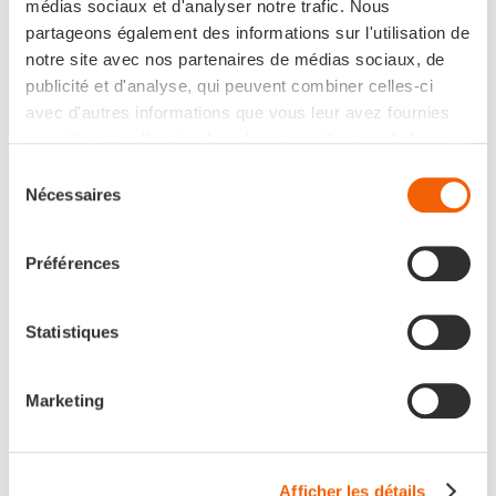
médias sociaux et d'analyser notre trafic. Nous
gestion des risques à grande échelle
partageons également des informations sur l'utilisation de
notre site avec nos partenaires de médias sociaux, de
orchestration des interactions entre agents
publicité et d'analyse, qui peuvent combiner celles-ci
avec d'autres informations que vous leur avez fournies
Sans cadre structurant, l’autonomie devient un facteur de
ou qu'ils ont collectées lors de votre utilisation de leurs
risque.
services.
Sélection
Nécessaires
du
4. Le contexte, clé de la valeur
consentement
métier
Préférences
La donnée seule ne suffit pas :
c’est sa mise en contexte
Statistiques
qui crée l’impact.
Les initiatives performantes s’assurent que les insights
Marketing
sont :
connectés aux processus métiers
Afficher les détails