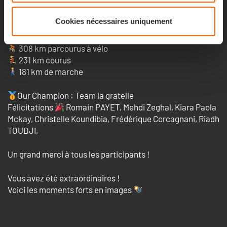
Statistiques du champion
Champion
4 439 km parcourus
Cookies nécessaires uniquement
99 906 points gagnés
5 305 017 pas effectués
308 km parcourus à vélo
231 km courus
181 km de marche
Our Champion : Team la gratelle
Félicitations
Romain PAYET, Mehdi Zeghal, Kiara Paola
Mckay, Christelle Koundibia, Frédérique Corcagnani, Riadh
TOUDJI,
Un grand merci à tous les participants !
Vous avez été extraordinaires !
Voici les moments forts en images