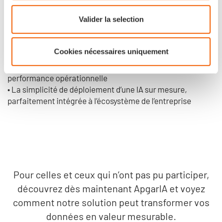
ont montré comment une IA personnalisée peut devenir
Valider la selection
un véritable levier de performance pour les organisations.
Au programme de la session :
Cookies nécessaires uniquement
• Les bénéfices tangibles d’une IA adaptable et évolutive
• Des cas d’usage réels illustrant l’impact d’ApgarIA sur la
performance opérationnelle
• La simplicité de déploiement d’une IA sur mesure,
parfaitement intégrée à l’écosystème de l’entreprise
Pour celles et ceux qui n’ont pas pu participer,
découvrez dès maintenant ApgarIA et voyez
comment notre solution peut transformer vos
données en valeur mesurable.